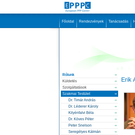
Főoldal
Rendezvények
Tanácsadás
H
Rólunk
Erik 
Küldetés
Szolgáltatások
Szakmai Testület
Dr. Timár András
Dr. Léderer Károly
Kilyénfalvi Béla
Dr. Köves Péter
Peter Snelson
Seregélyes Kálmán