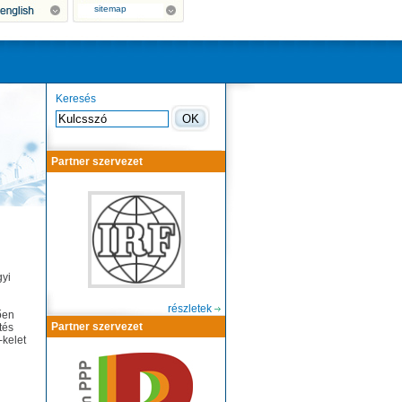
sitemap
Keresés
Partner szervezet
gyi
részletek
ően
Partner szervezet
tés
-kelet