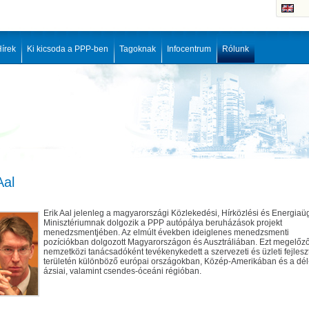
írek
Ki kicsoda a PPP-ben
Tagoknak
Infocentrum
Rólunk
Aal
Erik Aal jelenleg a magyarországi Közlekedési, Hírközlési és Energiaü
Minisztériumnak dolgozik a PPP autópálya beruházások projekt
menedzsmentjében. Az elmúlt években ideiglenes menedzsmenti
pozíciókban dolgozott Magyarországon és Ausztráliában. Ezt megelőz
nemzetközi tanácsadóként tevékenykedett a szervezeti és üzleti fejlesz
területén különböző európai országokban, Közép-Amerikában és a dél
ázsiai, valamint csendes-óceáni régióban.