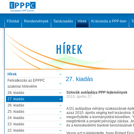
Főoldal
Rendezvények
Tanácsadás
Hírek
Ki kicsoda a PPP-ben
T
Hírek
27. kiadás
Feliratkozás az EPPPC
szakmai hírlevélre
Szlovák autópálya PPP fejlemények
28. kiadás
2010. április 27.
27. kiadás
26. kiadás
A D1 autópálya néhány szakaszának épít
25. kiadás
azaz 2010. április végéig kell lezárulnia.
megerősítette a kormányülést követően. 
24. kiadás
megtörténik a projekt pénzügyi zárása. Je
23. kiadás
és a kereskedelmi bankok bevonásának felt
22. kiadás
Vazny azt is kijelentette, hogy Robert Fico