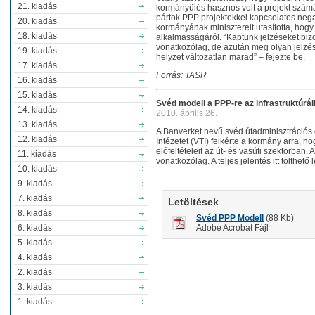
21. kiadás
kormányülés hasznos volt a projekt számár
pártok PPP projektekkel kapcsolatos nega
20. kiadás
kormányának minisztereit utasította, hog
18. kiadás
alkalmasságáról. “Kaptunk jelzéseket bi
vonatkozólag, de azután meg olyan jelzé
19. kiadás
helyzet változatlan marad” – fejezte be.
17. kiadás
Forrás: TASR
16. kiadás
15. kiadás
Svéd modell a PPP-re az infrastruktúrá
14. kiadás
2010. április 26.
13. kiadás
A Banverket nevű svéd útadminisztrációs
12. kiadás
Intézetet (VTI) felkérte a kormány arra, 
előfeltételeit az út- és vasúti szektorban
11. kiadás
vonatkozólag. A teljes jelentés itt tölthető l
10. kiadás
9. kiadás
7. kiadás
Letöltések
8. kiadás
Svéd PPP Modell
(88 Kb)
6. kiadás
Adobe Acrobat Fájl
5. kiadás
4. kiadás
2. kiadás
3. kiadás
1. kiadás