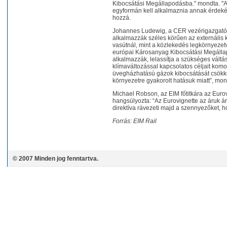
Kibocsátási Megállapodásba." mondta. "A
egyformán kell alkalmaznia annak érdekéb
hozzá.
Johannes Ludewig, a CER vezérigazgatója
alkalmazzák széles körűen az externális k
vasútnál, mint a közlekedés legkörnyeze
európai Károsanyag Kibocsátási Megállap
alkalmazzák, lelassítja a szükséges váltá
klímaváltozással kapcsolatos céljait kom
üvegházhatású gázok kibocsátását csökken
környezetre gyakorolt hatásuk miatt”, mon
Michael Robson, az EIM főtitkára az Eur
hangsúlyozta: “Az Eurovignette az áruk 
direktíva rávezeti majd a szennyezőket, h
Forrás: EIM Rail
© 2007 Minden jog fenntartva.