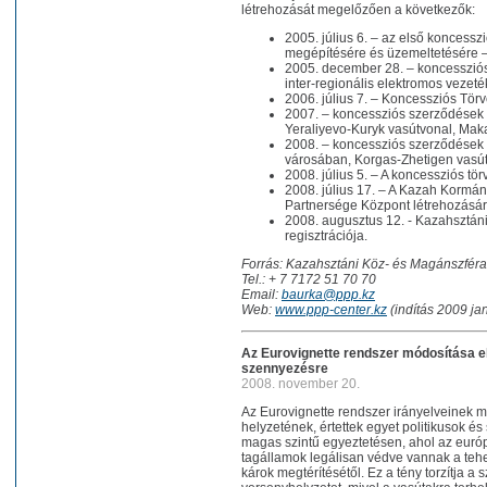
létrehozását megelőzően a következők:
2005. július 6. – az első koncess
megépítésére és üzemeltetésére 
2005. december 28. – koncessziós
inter-regionális elektromos vezet
2006. július 7. – Koncessziós Tör
2007. – koncessziós szerződések a
Yeraliyevo-Kuryk vasútvonal, Mak
2008. – koncessziós szerződések
városában, Korgas-Zhetigen vasút
2008. július 5. – A koncessziós t
2008. július 17. – A Kazah Kormá
Partnersége Központ létrehozásár
2008. augusztus 12. - Kazahsztán
regisztrációja.
Forrás: Kazahsztáni Köz- és Magánszfér
Tel.: + 7 7172 51 70 70
Email:
baurka@ppp.kz
Web:
www.ppp-center.kz
(indítás 2009 ja
Az Eurovignette rendszer módosítása el
szennyezésre
2008. november 20.
Az Eurovignette rendszer irányelveinek mó
helyzetének, értettek egyet politikusok 
magas szintű egyeztetésen, ahol az európa
tagállamok legálisan védve vannak a tehe
károk megtérítésétől. Ez a tény torzítja a 