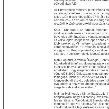
versenyhelyzetet, mivel a vasútakra terhe
pályadíjakon felül.
Az Eurovignette rendszer direktíváinak m
vezető tagja vett részt, csakúgy mint euró
teljes szén-dioxid kibocsátás 27 %-át a k
áért felelős – ez az, ami rendkívül sürgő
részéről történő szén-dioxid kibocsátás 
Saïd El Khadraoui, az Európai Parlament 
módosítás referense az eseményen üdvözí
bevételek előirányzására vonatkozó javasla
ez volt a legszükségesebb lépés annak é
többi szektorral. Mint referens, kezdemén
körének bevonását : "A torlódás, a helyi
ahogy a Bizottság is javasolta, a módosíto
számára, hogy szén-dioxid kibocsátásuk
Marc Papinutti, a francia Ökológiai, Fenn
közlekedési és infrastruktúra igazgatója 
törekszik, hogy a Direktívák módosítása t
érdekében, hogy megállapodás szülessen 
vége előtt, 2009 júniusában. A megállapod
támogatja. Michael Clausecker, az UNIFE 
igényesebb direktívát, beleértve a szén-d
gyakorolva a helyzetre támogatni fogjuk 
megállapodás létrehozásában."
Mathias Hellriegel, a klímaváltozás ellen
hangsúlyozta, hogy a Bizottság javaslata 
felszámítására: "A módosított Eurovigne
megfelelő árképzés alkalmazását a közúti 
szektorral, mint a légi közlekedés és a 