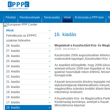
Főoldal
Rendezvények
Tanácsadás
Hírek
Ki kicsoda a PPP-ben
T
Hírek
16. kiadás
Feliratkozás az EPPPC
szakmai hírlevélre
Megalakult a Kazahsztáni Köz- és Mag
28. kiadás
2008. december 2.
27. kiadás
Kazahsztán 2008 augusztusában létrehoz
26. kiadás
szakosodott egységet „Kazahsztáni Köz-
25. kiadás
Az alapítást elősegítette, hogy 2008 júli
24. kiadás
amelyet először 2006-ban fogadtak el. K
23. kiadás
gyakran használják rokon értelmű, felcser
formáját értik.
22. kiadás
21. kiadás
A kazah koncessziós törvény legújabb mód
eljárásmódjának tökéletesítésére irányult,
20. kiadás
magánszféra számára további állami támog
18. kiadás
intézményi rendszert.
19. kiadás
A Kazahsztáni Köz- és Magánszféra Part
Köztársaság kormánya, amelyet a Kazah 
17. kiadás
Minisztériuma képvisel.
16. kiadás