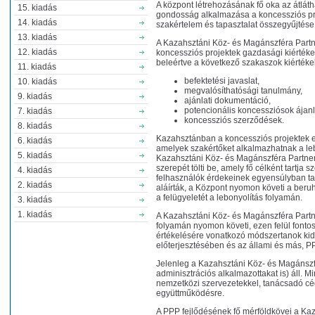
A központ létrehozásának fő oka az átláth
15. kiadás
gondosság alkalmazása a koncessziós pro
14. kiadás
szakértelem és tapasztalat összegyűjtése 
13. kiadás
A Kazahsztáni Köz- és Magánszféra Partn
12. kiadás
koncessziós projektek gazdasági kiérték
beleértve a következő szakaszok kiértéke
11. kiadás
befektetési javaslat,
10. kiadás
megvalósíthatósági tanulmány,
9. kiadás
ajánlati dokumentáció,
potencionális koncessziósok ájanl
7. kiadás
koncessziós szerződések.
8. kiadás
Kazahsztánban a koncessziós projektek el
6. kiadás
amelyek szakértőket alkalmazhatnak a le
5. kiadás
Kazahsztáni Köz- és Magánszféra Partner
szerepét tölti be, amely fő célként tartja
4. kiadás
felhasználók érdekeinek egyensúlyban ta
2. kiadás
aláírták, a Központ nyomon követi a beruh
a felügyeletét a lebonyolítás folyamán.
3. kiadás
1. kiadás
A Kazahsztáni Köz- és Magánszféra Partn
folyamán nyomon követi, ezen felül fontos
értékelésére vonatkozó módszertanok kid
előterjesztésében és az állami és más, P
Jelenleg a Kazahsztáni Köz- és Magánszf
adminisztrációs alkalmazottakat is) áll. 
nemzetközi szervezetekkel, tanácsadó cé
együttműködésre.
A PPP fejlődésének fő mérföldkövei a Ka